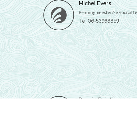
Michel Evers
Penningmeester/2e voorzitte
Tel: 06-53968859
Ronnie Reintjes
Bestuurslid
Tel: 0316-227350
r.reintjes3@upcmail.nl