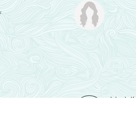
r
Jolanda K
Bestuurslid
Tel: 06-45