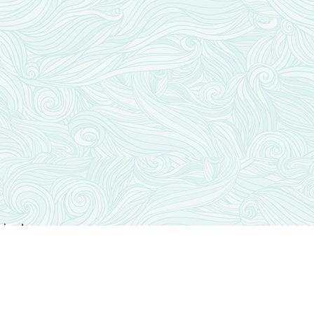
niest
062919