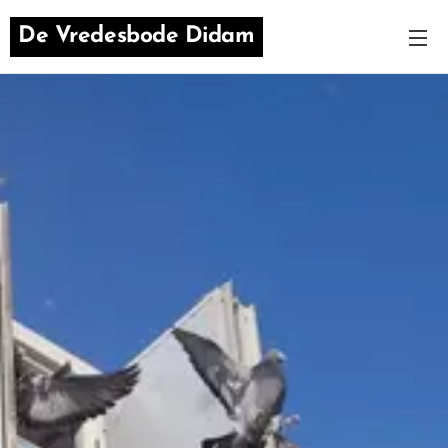
De Vredesbode Didam